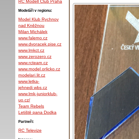
RC Modell Club Praha
Modeláři v regionu:
Model Klub Rychnov
nad Kněžnou
Milan Michálek
www.falemo.cz
www.dvoracek.pise.cz
www.lmkct.cz
www.zerozero.cz
www.rcteam.cz
www.model.orlicko.cz
modelari.lit.cz
www.letka-
jehnedi.wbs.cz
www.lmk-juniorklub-
uo.cz/
Team Rebels
Letiště pana Dodka
Partneři:
RC Televize