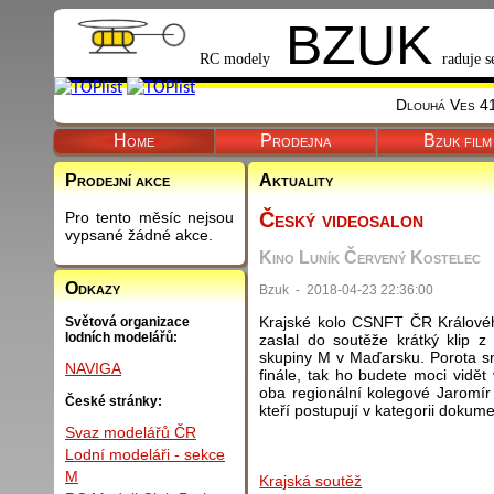
BZUK
RC modely
raduje s
Dlouhá Ves 41
Home
Prodejna
Bzuk film
Prodejní akce
Aktuality
Český videosalon
Pro tento měsíc nejsou
vypsané žádné akce.
Kino Luník Červený Kostelec
Odkazy
Bzuk - 2018-04-23 22:36:00
Krajské kolo CSNFT ČR Královéh
Světová organizace
lodních modelářů:
zaslal do soutěže krátký klip z
skupiny M v Maďarsku. Porota s
NAVIGA
finále, tak ho budete moci vidět 
oba regionální kolegové Jaromír
České stránky:
kteří postupují v kategorii dokume
Svaz modelářů ČR
Lodní modeláři - sekce
M
Krajská soutěž