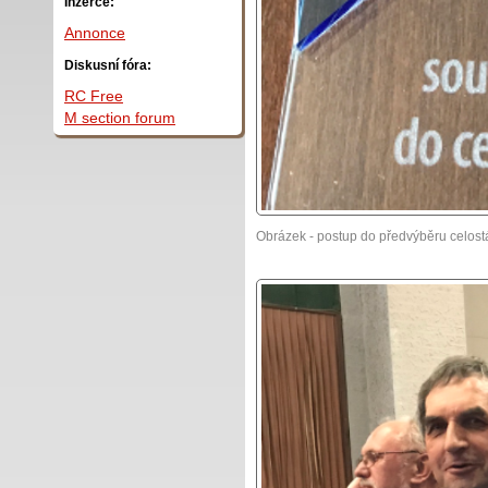
Inzerce:
Annonce
Diskusní fóra:
RC Free
M section forum
Obrázek - postup do předvýběru celostá