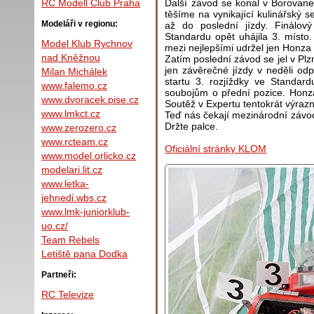
Další závod se konal v Borovan
RC Modell Club Praha
těšíme na vynikající kulinářský s
Modeláři v regionu:
až do poslední jízdy. Finálov
Standardu opět uhájila 3. místo
Model Klub Rychnov
mezi nejlepšími udržel jen Honza 
nad Kněžnou
Zatím poslední závod se jel v Plz
jen závěrečné jízdy v neděli od
Milan Michálek
startu 3. rozjíždky ve Standard
www.falemo.cz
soubojům o přední pozice. Honza
www.dvoracek.pise.cz
Soutěž v Expertu tentokrát výraz
www.lmkct.cz
Teď nás čekají mezinárodní závody
Držte palce.
www.zerozero.cz
www.rcteam.cz
Oficiální stránky KLOM
www.model.orlicko.cz
modelari.lit.cz
www.letka-
jehnedi.wbs.cz
www.lmk-juniorklub-
uo.cz/
Team Rebels
Letiště pana Dodka
Partneři:
RC Televize