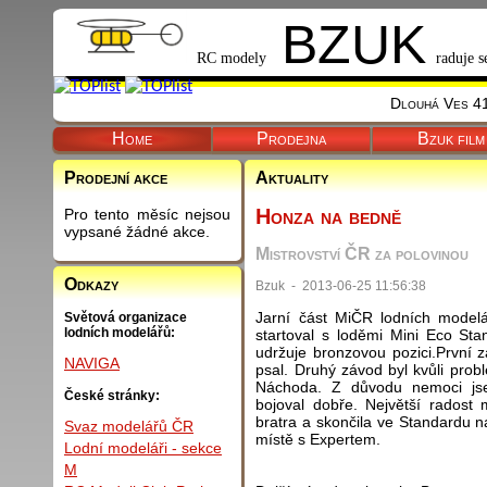
BZUK
RC modely
raduje s
Dlouhá Ves 41
Home
Prodejna
Bzuk film
Prodejní akce
Aktuality
Honza na bedně
Pro tento měsíc nejsou
vypsané žádné akce.
Mistrovství ČR za polovinou
Odkazy
Bzuk - 2013-06-25 11:56:38
Jarní část MiČR lodních model
Světová organizace
lodních modelářů:
startoval s loděmi Mini Eco Sta
udržuje bronzovou pozici.První 
NAVIGA
psal. Druhý závod byl kvůli pro
Náchoda. Z důvodu nemoci jse
České stránky:
bojoval dobře. Největší radost
bratra a skončila ve Standardu n
Svaz modelářů ČR
místě s Expertem.
Lodní modeláři - sekce
M