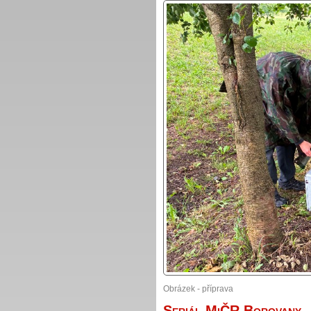
Obrázek - příprava
Seriál MiČR Borovany