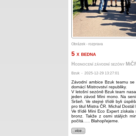
Obrázek - rozprava
5 x bedna
Hodnocení závodní sezóny Mi
Bzuk - 2025-12-29 13:27:01
Závodní ambice Bzuk teamu se s
domácí Mistrovství republiky.
V letošní sezóně Bzuk team nasadi
jeden závod Mini mono. Na senio
Sršeň. Ve stejné třídě byli úspěšn
pro titul Mistra ČR. Michal Dostál 
Ve třídě Mini Eco Expert získala 
bronz. Takže z osmi stálých mi
počítá….. Blahopřejeme.
...více...