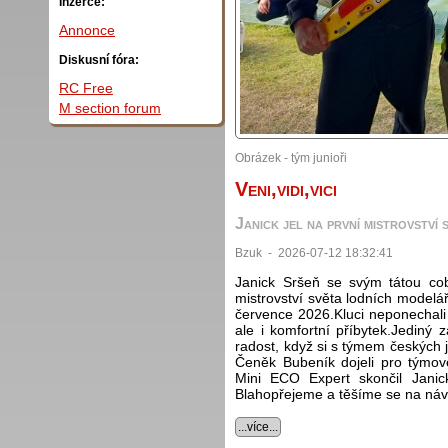
Inzerce:
Annonce
Diskusní fóra:
RC Free
M section forum
Obrázek - tým junioři
Veni,vidi,vici
Janick jel na první mistrovství 
Bzuk - 2026-07-12 18:32:41
Janick Sršeň se svým tátou c
mistrovství světa lodních modelář
července 2026.Kluci neponechali n
ale i komfortní příbytek.Jediný
radost, když si s týmem českých j
Čeněk Bubeník dojeli pro týmové
Mini ECO Expert skončil Janic
Blahopřejeme a těšíme se na náv
...více...