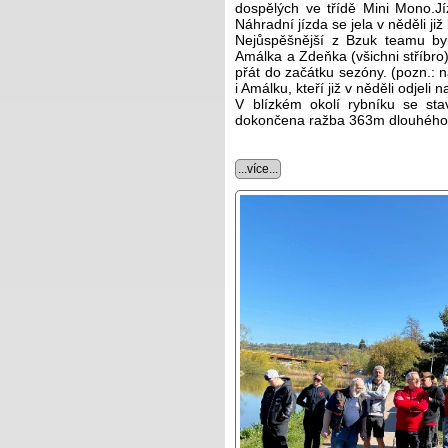
dospělých ve třídě Mini Mono.Jíz
Náhradní jízda se jela v něděli již
Nejůspěšnější z Bzuk teamu byl 
Amálka a Zdeňka (všichni stříbro)
přát do začátku sezóny. (pozn.: 
i Amálku, kteří již v něděli odjeli 
V blízkém okolí rybníku se st
dokončena ražba 363m dlouhého tu
...více...