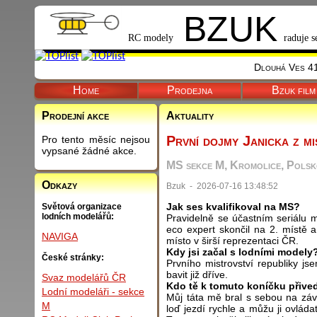
BZUK
RC modely
raduje s
Dlouhá Ves 41
Home
Prodejna
Bzuk film
Prodejní akce
Aktuality
První dojmy Janicka z mi
Pro tento měsíc nejsou
vypsané žádné akce.
MS sekce M, Kromolice, Pols
Odkazy
Bzuk - 2026-07-16 13:48:52
Jak ses kvalifikoval na MS?
Světová organizace
lodních modelářů:
Pravidelně se účastním seriálu m
eco expert skončil na 2. místě a
NAVIGA
místo v širší reprezentaci ČR.
Kdy jsi začal s lodními modely
České stránky:
Prvního mistrovství republiky js
bavit již dříve.
Svaz modelářů ČR
Kdo tě k tomuto koníčku přive
Lodní modeláři - sekce
Můj táta mě bral s sebou na závo
M
loď jezdí rychle a můžu ji ovláda