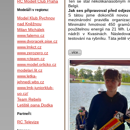
Ten se stal několikanásobným m
RC Modell Club Praha
Belgii.
Modeláři v regionu:
Jak ses připravoval před odje
S tátou jsme dokončili novou
Model Klub Rychnov
mezinárodní pravidla organiz
nad Kněžnou
Minimální hmotnost 450 gramů.
použitelnou energii na 21 Wh. L
Milan Michálek
nádrži v Kvasinách. Následov
www.falemo.cz
testování na rybníku. Táta ještě v
www.dvoracek.pise.cz
www.lmkct.cz
...více...
www.zerozero.cz
www.rcteam.cz
www.model.orlicko.cz
modelari.lit.cz
www.letka-
jehnedi.wbs.cz
www.lmk-juniorklub-
uo.cz/
Team Rebels
Letiště pana Dodka
Partneři:
RC Televize