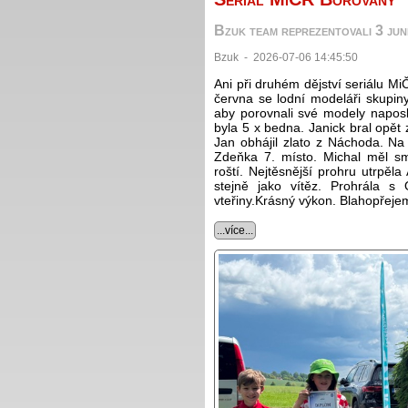
Bzuk team reprezentovali 3 juni
Bzuk - 2026-07-06 14:45:50
Ani při druhém dějství seriálu 
června se lodní modeláři skupin
aby porovnali své modely naposl
byla 5 x bedna. Janick bral opět 
Jan obhájil zlato z Náchoda. Na 
Zdeňka 7. místo. Michal měl sm
roští. Nejtěsnější prohru utrpěla
stejně jako vítěz. Prohrála 
vteřiny.Krásný výkon. Blahopřeje
...více...