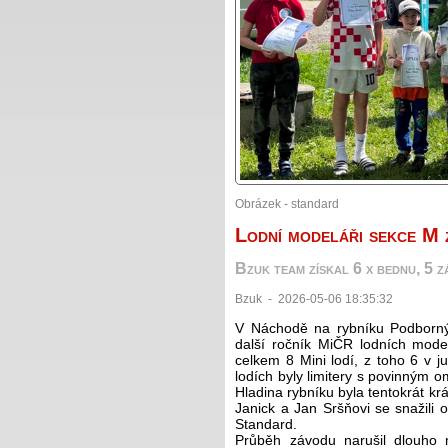
Obrázek - standard
Lodní modeláři sekce M 
Bzuk team získal 6 x bednu, 5 zá
Bzuk - 2026-05-06 18:35:32
V Náchodě na rybníku Podborný 
další ročník MiČR lodních mod
celkem 8 Mini lodí, z toho 6 v j
lodích byly limitery s povinným
Hladina rybníku byla tentokrát kr
Janick a Jan Sršňovi se snažili o
Standard.
Průběh závodu narušil dlouho 