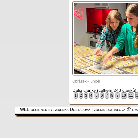
Obrázek - junioři
Další články (celkem 243 článků):
1
2
3
4
5
6
7
8
9
10
11
WEB designed by: Zdenka Dostálová | zdenkadostalova
gma